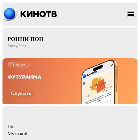
триллер
мелодрама
РОННИ ПОН
Ronny Pong
Пол
Мужской