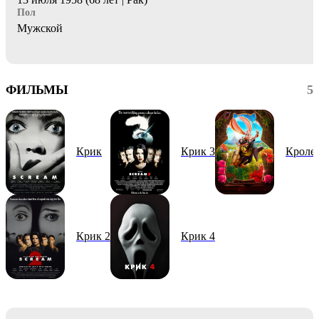
Пол
Мужской
ФИЛЬМЫ
5
Крик
Крик 3
Кроле
Крик 2
Крик 4