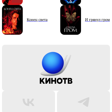
Конец света
И грянул гром