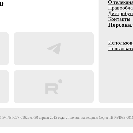
о
О телекан
Правообла
Дистрибуц
Контакты
Персона
Использов
Пользоват
Эл №ФС77-61629 от 30 апреля 2015 года. Лицензия на вещание Серия ТВ №Л033-0011