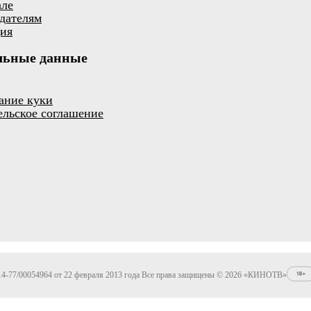
але
дателям
ия
льные данные
ание куки
ельское соглашение
4-77/00054964 от 22 февраля 2013 года Все права защищены © 2026 «КИНОТВ»