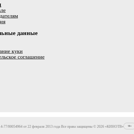
я
але
дателям
ия
льные данные
ание куки
ельское соглашение
4-77/00054964 от 22 февраля 2013 года Все права защищены © 2026 «КИНОТВ»