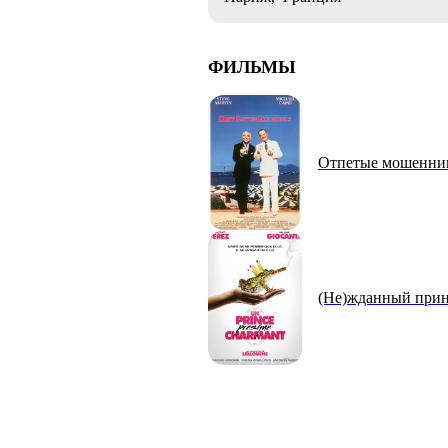
ФИЛЬМЫ
Отпетые мошенни
(Не)жданный при