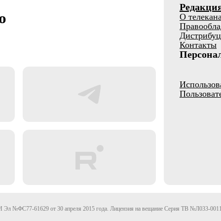
Редакци
о
О телекан
Правообла
Дистрибуц
Контакты
Персона
Использов
Пользоват
Эл №ФС77-61629 от 30 апреля 2015 года. Лицензия на вещание Серия ТВ №Л033-0011