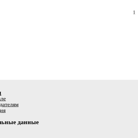
1
я
але
дателям
ия
льные данные