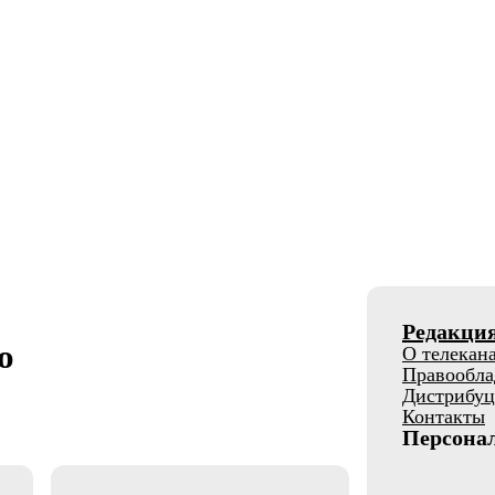
Редакци
о
О телекан
Правообла
Дистрибуц
Контакты
Персона