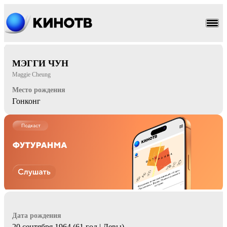
боевик
комедия
МЭГГИ ЧУН
Maggie Cheung
Место рождения
Гонконг
Дата рождения
20 сентября 1964 (61 год | Девы)