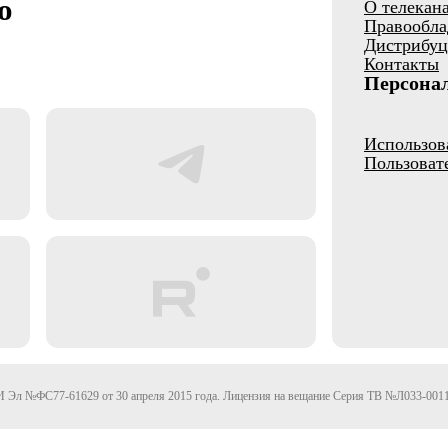
о
О телекан
Правообла
Дистрибуц
Контакты
Персона
Использов
Пользоват
Эл №ФС77-61629 от 30 апреля 2015 года. Лицензия на вещание Серия ТВ №Л033-0011