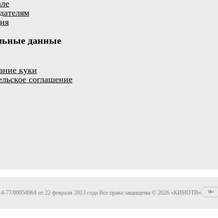
але
дателям
ия
льные данные
ание куки
ельское соглашение
4-77/00054964 от 22 февраля 2013 года Все права защищены © 2026 «КИНОТВ»