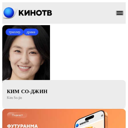
триллер
драма
КИМ СО-ДЖИН
Kim So-jin