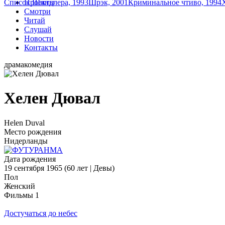
Список Шиндлера, 1993
Проекты
Шрэк, 2001
Криминальное чтиво, 1994
Смотри
Читай
Слушай
Новости
Контакты
драма
комедия
Хелен Дювал
Helen Duval
Место рождения
Нидерланды
Дата рождения
19 сентября 1965 (60 лет | Девы)
Пол
Женский
Фильмы
1
Достучаться до небес