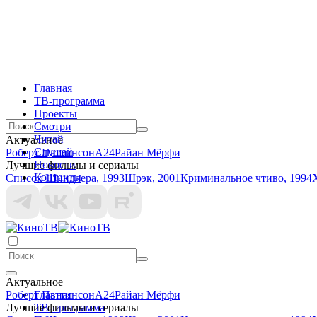
Главная
ТВ-программа
Проекты
Смотри
Читай
Актуальное
Слушай
Роберт Паттинсон
A24
Райан Мёрфи
Новости
Лучшие фильмы и сериалы
Контакты
Список Шиндлера, 1993
Шрэк, 2001
Криминальное чтиво, 1994
Актуальное
Роберт Паттинсон
Главная
A24
Райан Мёрфи
Лучшие фильмы и сериалы
ТВ-программа