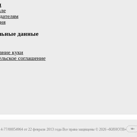
я
але
дателям
ия
льные данные
ание куки
ельское соглашение
4-77/00054964 от 22 февраля 2013 года Все права защищены © 2026 «КИНОТВ»