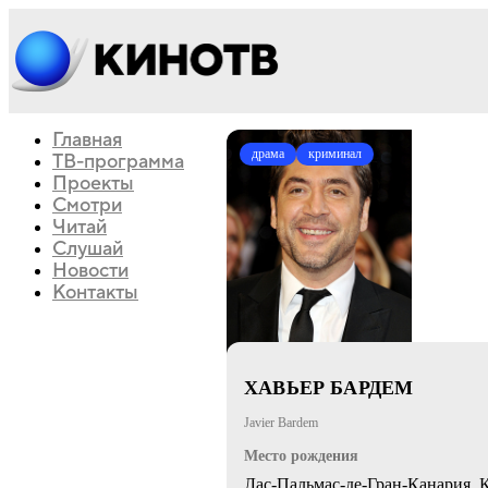
Главная
драма
криминал
ТВ-программа
Проекты
Смотри
Читай
Слушай
Новости
Контакты
ХАВЬЕР БАРДЕМ
Javier Bardem
Место рождения
Лас-Пальмас-де-Гран-Канария, 