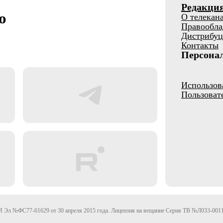
Редакци
о
О телекан
Правообла
Дистрибуц
Контакты
Персона
Использов
Пользоват
Эл №ФС77-61629 от 30 апреля 2015 года. Лицензия на вещание Серия ТВ №Л033-0011