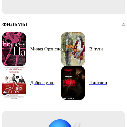
ФИЛЬМЫ
4
Милая Фрэнсис
В пути
Доброе утро
Пингвин