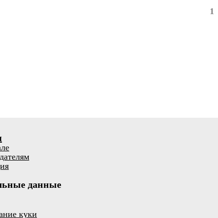
1
я
але
дателям
ия
льные данные
ание куки