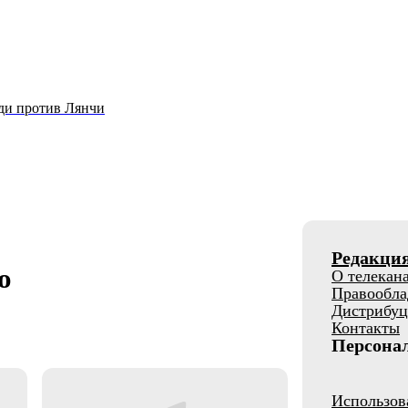
уди против Лянчи
Редакци
о
О телекан
Правообла
Дистрибуц
Контакты
Персона
Использов