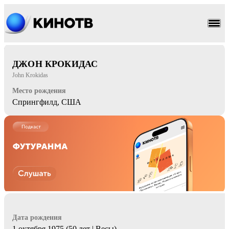
драма
мелодрама
ДЖОН КРОКИДАС
John Krokidas
Место рождения
Спрингфилд, США
Дата рождения
1 октября 1975 (50 лет | Весы)