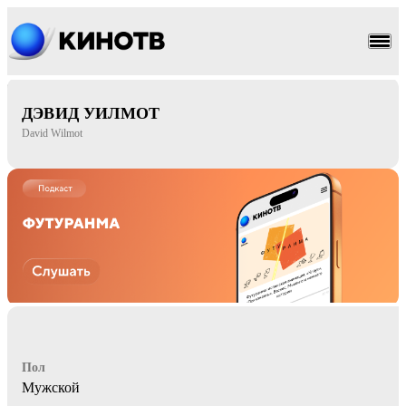
комедия
триллер
ДЭВИД УИЛМОТ
David Wilmot
Пол
Мужской