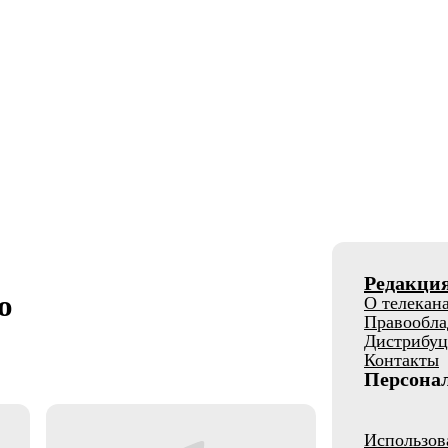
Редакци
о
О телекан
Правообла
Дистрибуц
Контакты
Персона
Использов