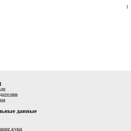
1
я
але
дателям
ия
льные данные
ание куки