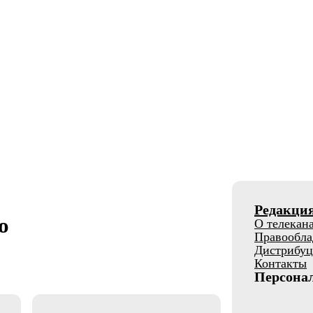
Редакци
о
О телекан
Правообла
Дистрибуц
Контакты
Персона