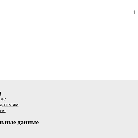
1
я
але
дателям
ия
льные данные