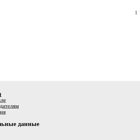
1
я
але
дателям
ия
льные данные