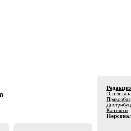
Редакци
о
О телекан
Правообла
Дистрибуц
Контакты
Персона