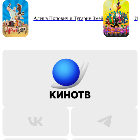
Алеша Попович и Тугарин Змей
Ив