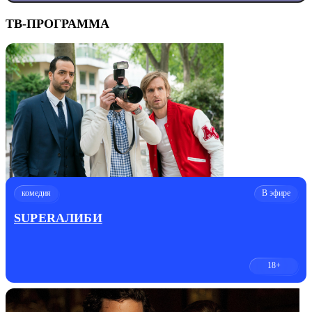
ТВ-ПРОГРАММА
комедия
В эфире
SUPERАЛИБИ
18+