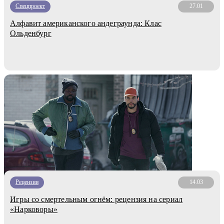
Спецпроект
27.01
Алфавит американского андеграунда: Клас
Ольденбург
Рецензии
14.03
Игры со смертельным огнём: рецензия на сериал
«Нарковоры»