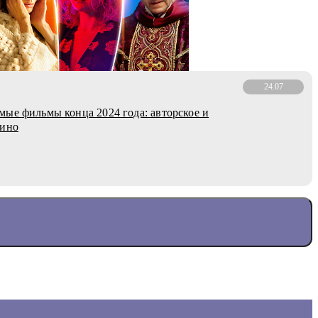
24.07
ые фильмы конца 2024 года: авторское и
кино