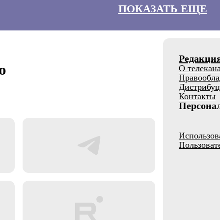
ПОКАЗАТЬ ЕЩЕ
Редакци
о
О телекан
Правообла
Дистрибуц
Контакты
Персона
Использов
Пользоват