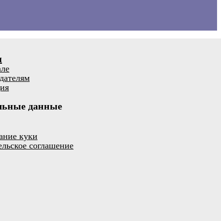
я
але
дателям
ия
льные данные
ание куки
ельское соглашение