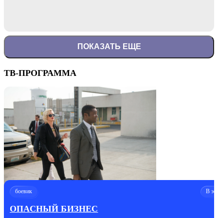
ПОКАЗАТЬ ЕЩЕ
ТВ-ПРОГРАММА
боевик
В эф
ОПАСНЫЙ БИЗНЕС