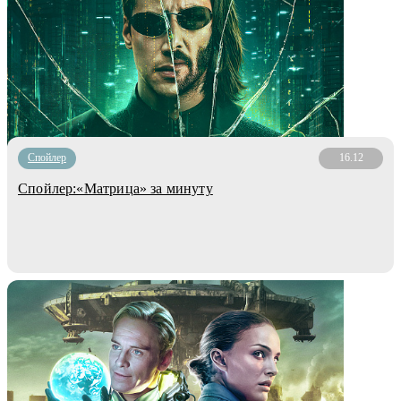
Cпойлер
16.12
Спойлер:«Матрица» за минуту