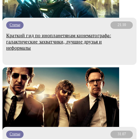
Статьи
21.10
Краткий гид по инопланетянам кинематографа:
галактические захватчики, лучшие друзья и
неформалы
Статьи
31.07