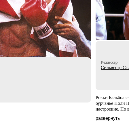
Режиссер
Сильвестр Ст
Рокки Бальбоа с
бурчанье Поли П
настроение. Но 
развернуть