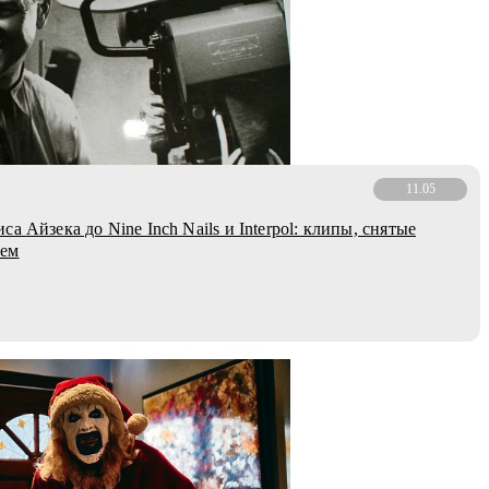
11.05
а Айзека до Nine Inch Nails и Interpol: клипы, снятые
чем