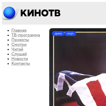
Главная
драма
спорт
ТВ-программа
Проекты
Смотри
Читай
Слушай
Новости
Контакты