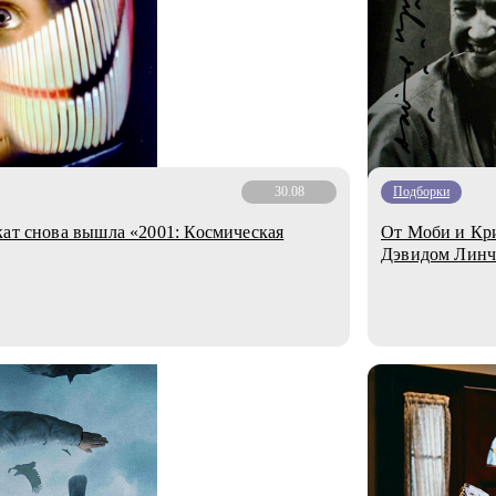
30.08
Подборки
кат снова вышла «2001: Космическая
От Моби и Крис
Дэвидом Лин