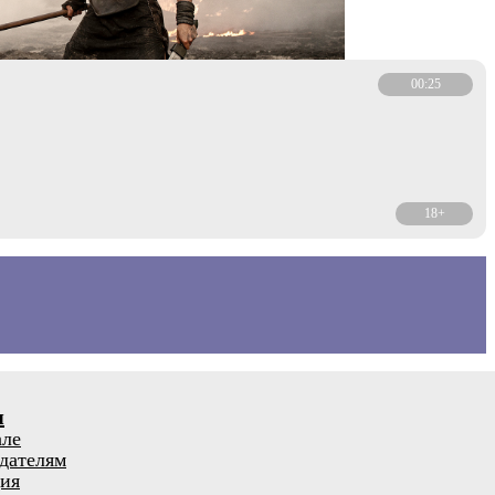
00:25
18+
я
але
дателям
ия