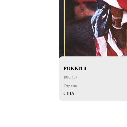
РОККИ 4
1985, 16+
Страна
США