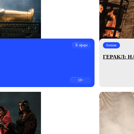
В эфире
боевик
ГЕРАКЛ: 
18+