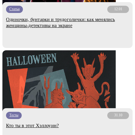
Статьи
12.01
Одиночки, бунтарки и трудоголички: как менялись
женщины-детективы на экране
Тесты
31.10
Кто ты в этот Хэллоуин?