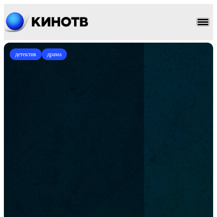
детектив
драма