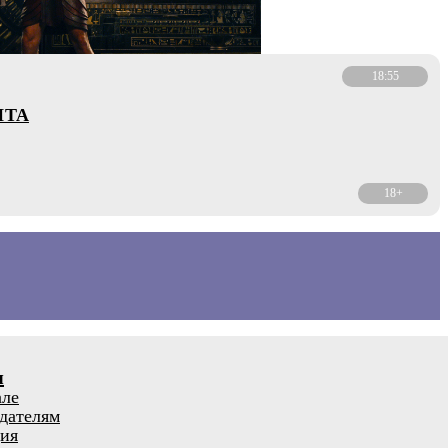
18:55
ПТА
18+
я
але
дателям
ия