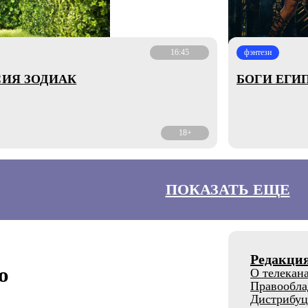
16:45
фэнтези
СИЯ ЗОДИАК
БОГИ ЕГИ
18+
ПОКАЗАТЬ ЕЩЕ
Редакци
о
О телекан
Правообла
Дистрибуц