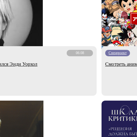
06.08
Спецпроект
дился Энди Уорхол
Смотреть аним