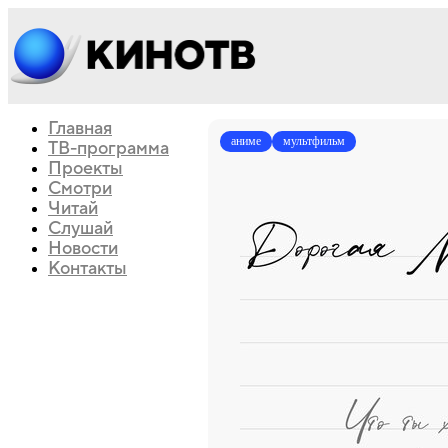
Главная
аниме
мультфильм
ТВ-программа
Проекты
Смотри
Читай
Слушай
Новости
Контакты