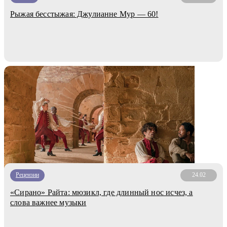
Рыжая бесстыжая: Джулианне Мур — 60!
Рецензии
24.02
«Сирано» Райта: мюзикл, где длинный нос исчез, а
слова важнее музыки