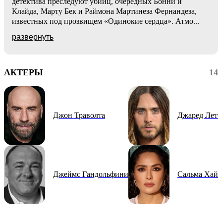
детектива преследуют убийц, очередных Бонни и
Клайда, Марту Бек и Раймона Мартинеза Фернандеза,
известных под прозвищем «Одинокие сердца». Атмо
...
развернуть
АКТЕРЫ
14
Джон Траволта
Джаред Лето
Джеймс Гандольфини
Сальма Хайе