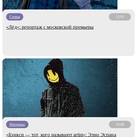
Статьи
13.02
«Лёд»: репортаж с московской премьеры
Интервью
18.08
«Бэнкси — тот, кого называют artist»: Элио Эспана