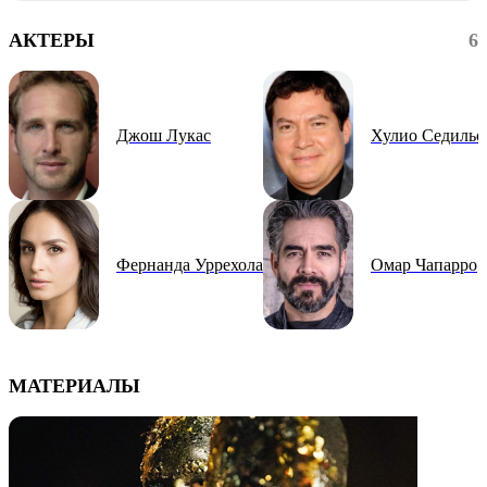
АКТЕРЫ
6
Джош Лукас
Хулио Седильо
Фернанда Уррехола
Омар Чапарро
МАТЕРИАЛЫ