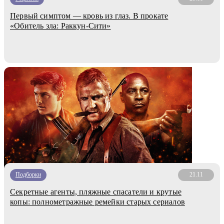
Первый симптом — кровь из глаз. В прокате
«Обитель зла: Раккун-Сити»
Подборки
21.11
Секретные агенты, пляжные спасатели и крутые
копы: полнометражные ремейки старых сериалов