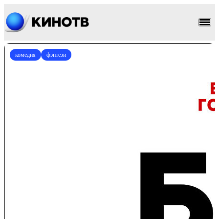
комедия
фэнтези