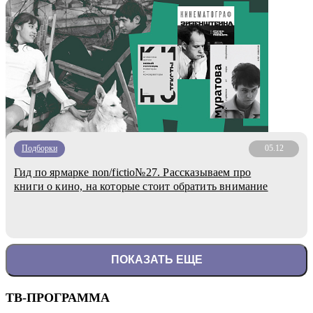
Подборки
05.12
Гид по ярмарке non/fictio№27. Рассказываем про
книги о кино, на которые стоит обратить внимание
ПОКАЗАТЬ ЕЩЕ
ТВ-ПРОГРАММА